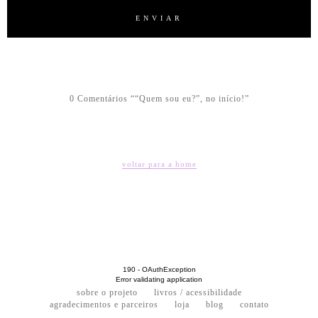
0 Comentários ““Quem sou eu?”, no início!”
voltar para a home
190 - OAuthException
Error validating application
sobre o projeto
livros / acessibilidade
agradecimentos e parceiros
loja
blog
contato