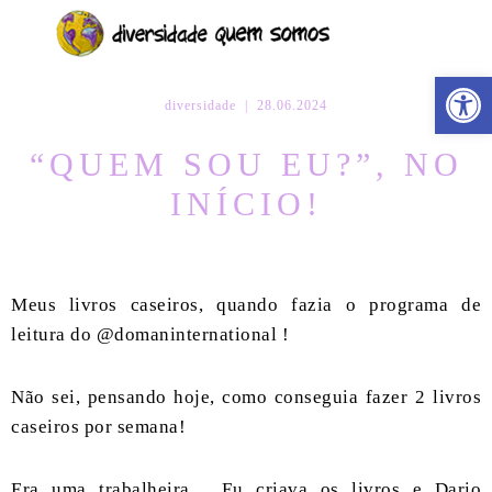
Barra de Fer
diversidade
| 28.06.2024
“QUEM SOU EU?”, NO
INÍCIO!
Meus livros caseiros, quando fazia o programa de
leitura do @domaninternational !
Não sei, pensando hoje, como conseguia fazer 2 livros
caseiros por semana!
Era uma trabalheira… Eu criava os livros e Dario